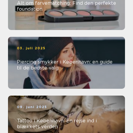
Alt om farvematching: Find den perfekte
foundation
03. juli 2025
Piercing smykker i København: en guide
til de bedste valg
09. juni 2025
Tattoo i København: En rejse ind i
blækkets verden