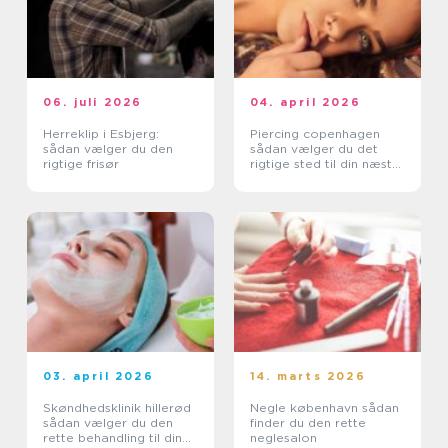
06. juli 2026
04. april 2026
Herreklip i Esbjerg:
Piercing copenhagen
sådan vælger du den
sådan vælger du det
rigtige frisør
rigtige sted til din næste
piercing
03. april 2026
14. marts 2026
Skøndhedsklinik hillerød
Negle københavn sådan
sådan vælger du den
finder du den rette
rette behandling til din
neglesalon