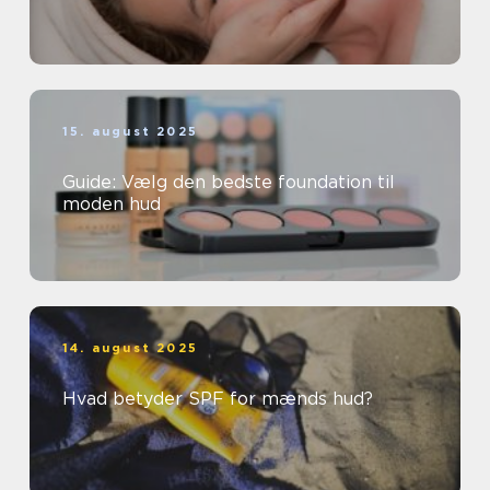
15. august 2025
Guide: Vælg den bedste foundation til
moden hud
14. august 2025
Hvad betyder SPF for mænds hud?