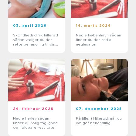
03. april 2026
14. marts 2026
Skøndhedsklinik hillerød
Negle københavn sådan
sådan vælger du den
finder du den rette
rette behandling til din
neglesalon
hud
24. februar 2026
07. december 2025
Negle herlev sådan
Få filler i Hillerød: når du
finder du rolig faglighed
vælger behandling
og holdbare resultater