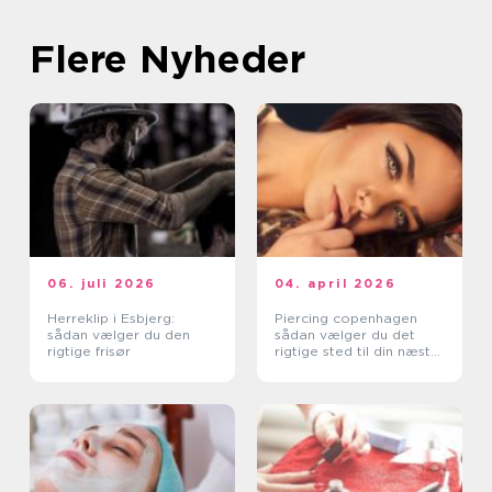
Flere Nyheder
06. juli 2026
04. april 2026
Herreklip i Esbjerg:
Piercing copenhagen
sådan vælger du den
sådan vælger du det
rigtige frisør
rigtige sted til din næste
piercing