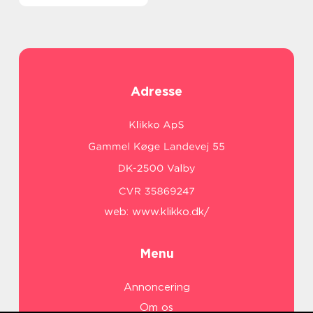
Adresse
web:
www.klikko.dk/
Menu
Annoncering
Om os