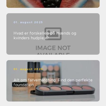
01. august 2025
Hvad er forskellen på mænds og
kvinders hudpleje?
01. august 2025
Alt om farvematching: Find den perfekte
foundation