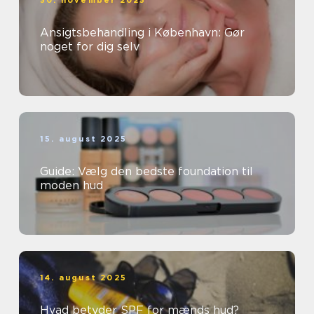
30. november 2025
Ansigtsbehandling i København: Gør
noget for dig selv
15. august 2025
Guide: Vælg den bedste foundation til
moden hud
14. august 2025
Hvad betyder SPF for mænds hud?