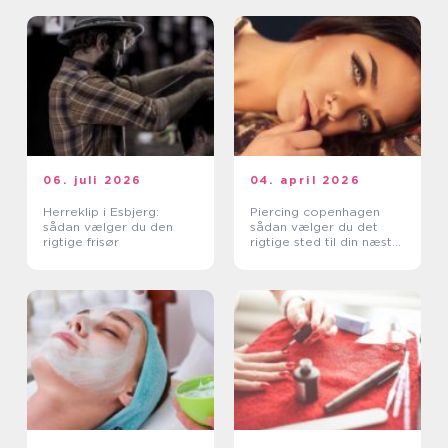
06. juli 2026
04. april 2026
Herreklip i Esbjerg:
Piercing copenhagen
sådan vælger du den
sådan vælger du det
rigtige frisør
rigtige sted til din næste
piercing