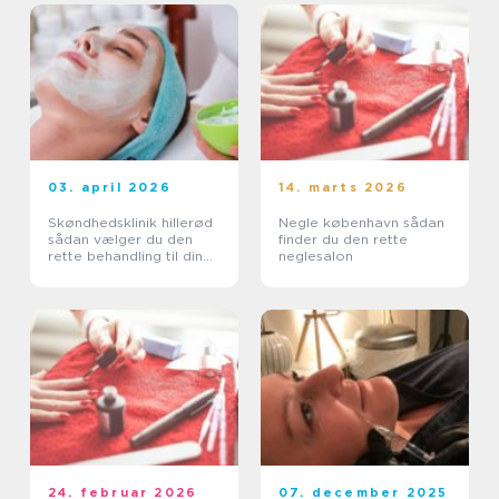
03. april 2026
14. marts 2026
Skøndhedsklinik hillerød
Negle københavn sådan
sådan vælger du den
finder du den rette
rette behandling til din
neglesalon
hud
24. februar 2026
07. december 2025