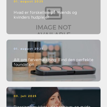
01. august 2025
Hvad er forskellen på mænds og
kvinders hudpleje?
01. august 2025
Alt om farvematching: Find den perfekte
foundation
03. juli 2025