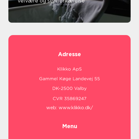
velvære og selvforkælelse
Adresse
web:
www.klikko.dk/
Menu