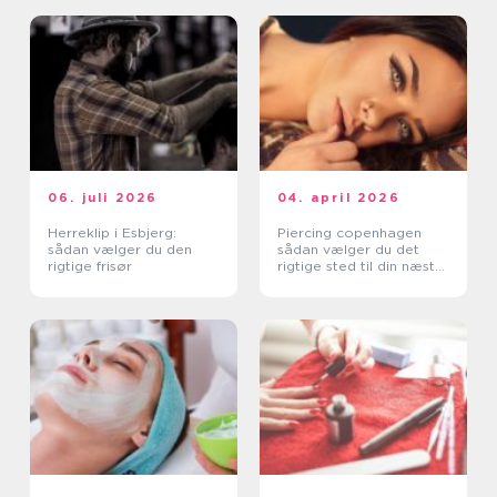
06. juli 2026
04. april 2026
Herreklip i Esbjerg:
Piercing copenhagen
sådan vælger du den
sådan vælger du det
rigtige frisør
rigtige sted til din næste
piercing