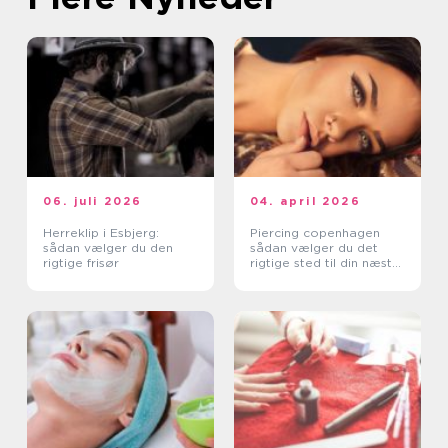
06. juli 2026
04. april 2026
Herreklip i Esbjerg:
Piercing copenhagen
sådan vælger du den
sådan vælger du det
rigtige frisør
rigtige sted til din næste
piercing