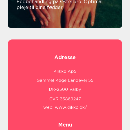
Fodbehandling på Østerbro: Optimal
pleje til dine fødder
Adresse
web:
www.klikko.dk/
Menu