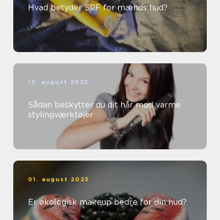
Hvad betyder SPF for mænds hud?
13. august 2025
Sådan beskytter du dit hår mod varme
stylingværktøjer
01. august 2025
Er økologisk makeup bedre for din hud?