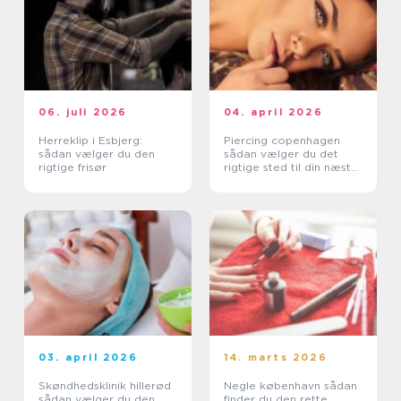
06. juli 2026
04. april 2026
Herreklip i Esbjerg:
Piercing copenhagen
sådan vælger du den
sådan vælger du det
rigtige frisør
rigtige sted til din næste
piercing
03. april 2026
14. marts 2026
Skøndhedsklinik hillerød
Negle københavn sådan
sådan vælger du den
finder du den rette