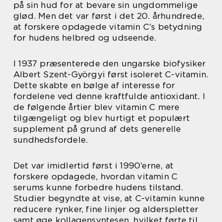
på sin hud for at bevare sin ungdommelige
glød. Men det var først i det 20. århundrede,
at forskere opdagede vitamin C’s betydning
for hudens helbred og udseende.
I 1937 præsenterede den ungarske biofysiker
Albert Szent-Györgyi først isoleret C-vitamin.
Dette skabte en bølge af interesse for
fordelene ved denne kraftfulde antioxidant. I
de følgende årtier blev vitamin C mere
tilgængeligt og blev hurtigt et populært
supplement på grund af dets generelle
sundhedsfordele.
Det var imidlertid først i 1990’erne, at
forskere opdagede, hvordan vitamin C
serums kunne forbedre hudens tilstand.
Studier begyndte at vise, at C-vitamin kunne
reducere rynker, fine linjer og alderspletter
samt øge kollagensyntesen, hvilket førte til