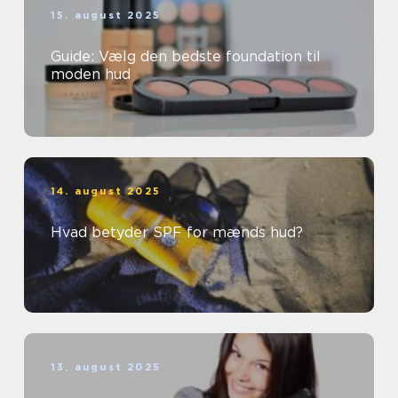
15. august 2025
Guide: Vælg den bedste foundation til
moden hud
14. august 2025
Hvad betyder SPF for mænds hud?
13. august 2025