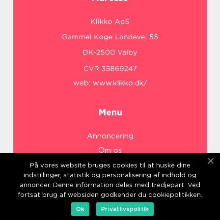
web:
www.klikko.dk/
Menu
Annoncering
Om os
Cookies
På vores website bruges cookies til at huske dine
indstillinger, statistik og personalisering af indhold og
Kontakt os
annoncer. Denne information deles med tredjepart. Ved
Sitemap
fortsat brug af websiden godkender du cookiepolitikken.
Ok
Privatlivspolitik