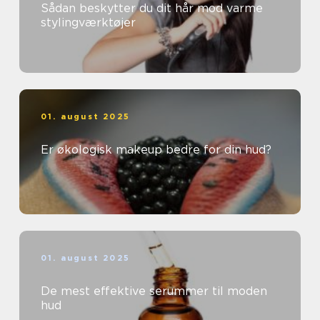
Sådan beskytter du dit hår mod varme
stylingværktøjer
01. august 2025
Er økologisk makeup bedre for din hud?
01. august 2025
De mest effektive serummer til moden
hud