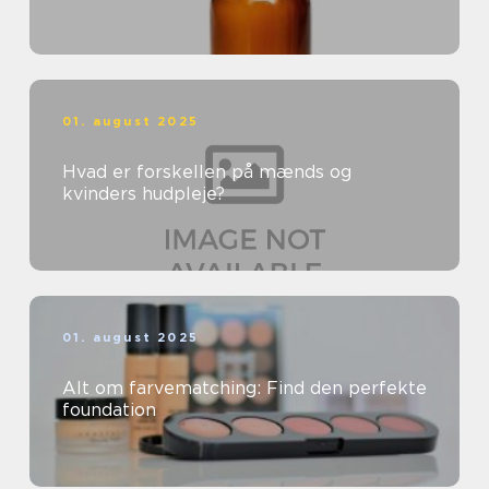
01. august 2025
Hvad er forskellen på mænds og
kvinders hudpleje?
01. august 2025
Alt om farvematching: Find den perfekte
foundation