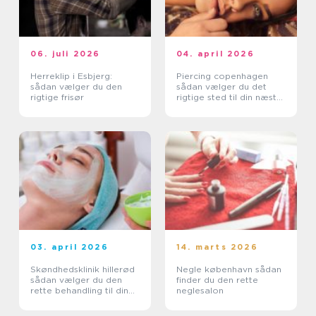
06. juli 2026
04. april 2026
Herreklip i Esbjerg:
Piercing copenhagen
sådan vælger du den
sådan vælger du det
rigtige frisør
rigtige sted til din næste
piercing
03. april 2026
14. marts 2026
Skøndhedsklinik hillerød
Negle københavn sådan
sådan vælger du den
finder du den rette
rette behandling til din
neglesalon
hud