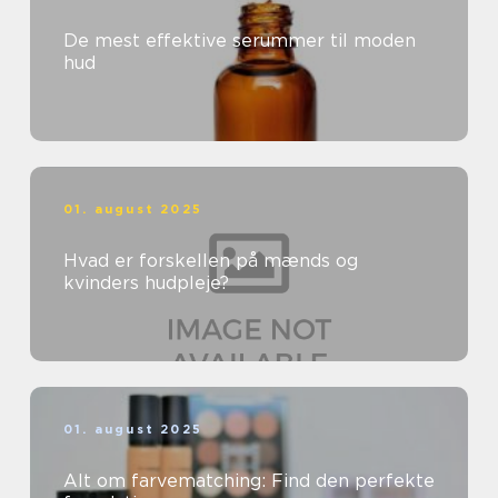
De mest effektive serummer til moden
hud
01. august 2025
Hvad er forskellen på mænds og
kvinders hudpleje?
01. august 2025
Alt om farvematching: Find den perfekte