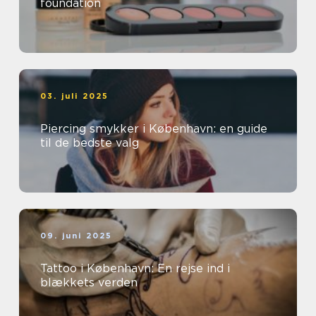
foundation
03. juli 2025
Piercing smykker i København: en guide
til de bedste valg
09. juni 2025
Tattoo i København: En rejse ind i
blækkets verden