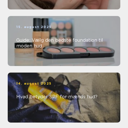
15. august 2025
Guide: Vælg den bedste foundation til
moden hud
14. august 2025
Hvad betyder SPF for mænds hud?