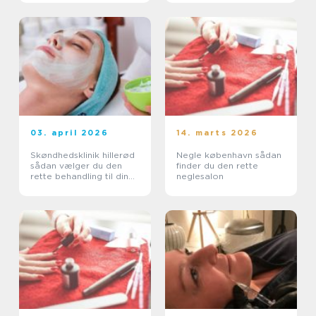
03. april 2026
14. marts 2026
Skøndhedsklinik hillerød
Negle københavn sådan
sådan vælger du den
finder du den rette
rette behandling til din
neglesalon
hud