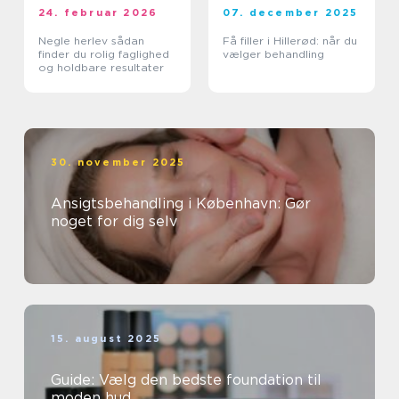
24. februar 2026
07. december 2025
Negle herlev sådan
Få filler i Hillerød: når du
finder du rolig faglighed
vælger behandling
og holdbare resultater
30. november 2025
Ansigtsbehandling i København: Gør
noget for dig selv
15. august 2025
Guide: Vælg den bedste foundation til
moden hud