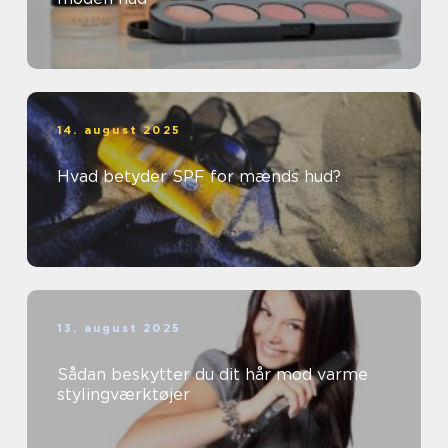
14. august 2025
Hvad betyder SPF for mænds hud?
13. august 2025
Sådan beskytter du dit hår mod varme
stylingværktøjer