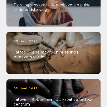
Piercing smykker i København: en guide
til de bedste valg
09. juni 2025
Tattoo i København: En rejse ind i
blækkets verden
05. juni 2025
Tatovør i København: Dit kreative tattoo-
centrum