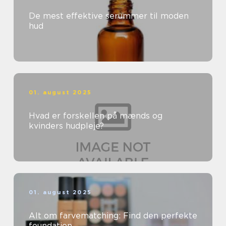
De mest effektive serummer til moden
hud
01. august 2025
Hvad er forskellen på mænds og
kvinders hudpleje?
01. august 2025
Alt om farvematching: Find den perfekte
foundation