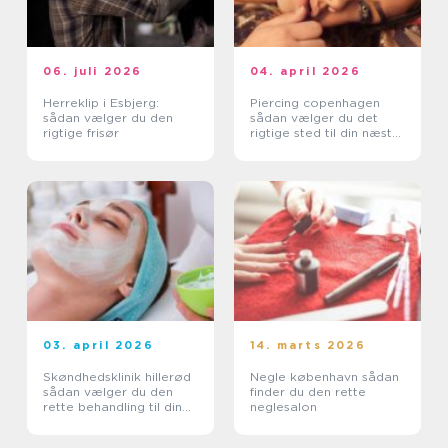
06. juli 2026
04. april 2026
Herreklip i Esbjerg:
Piercing copenhagen
sådan vælger du den
sådan vælger du det
rigtige frisør
rigtige sted til din næste
piercing
03. april 2026
14. marts 2026
Skøndhedsklinik hillerød
Negle københavn sådan
sådan vælger du den
finder du den rette
rette behandling til din
neglesalon
hud