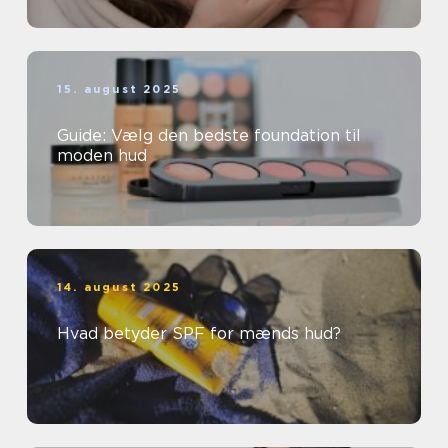
15. august 2025
Guide: Vælg den bedste foundation til
moden hud
14. august 2025
Hvad betyder SPF for mænds hud?