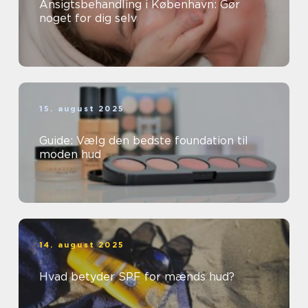
Ansigtsbehandling i København: Gør
noget for dig selv
15. august 2025
Guide: Vælg den bedste foundation til
moden hud
14. august 2025
Hvad betyder SPF for mænds hud?