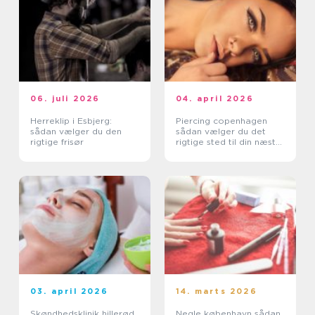
06. juli 2026
04. april 2026
Herreklip i Esbjerg:
Piercing copenhagen
sådan vælger du den
sådan vælger du det
rigtige frisør
rigtige sted til din næste
piercing
03. april 2026
14. marts 2026
Skøndhedsklinik hillerød
Negle københavn sådan