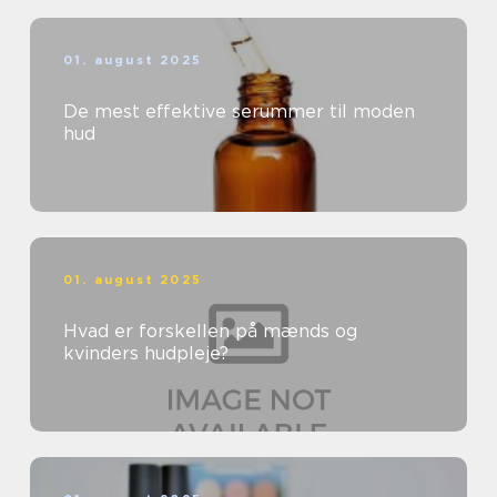
01. august 2025
De mest effektive serummer til moden
hud
01. august 2025
Hvad er forskellen på mænds og
kvinders hudpleje?