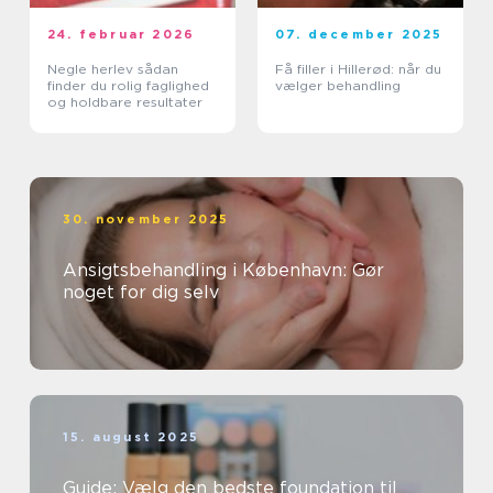
24. februar 2026
07. december 2025
Negle herlev sådan
Få filler i Hillerød: når du
finder du rolig faglighed
vælger behandling
og holdbare resultater
30. november 2025
Ansigtsbehandling i København: Gør
noget for dig selv
15. august 2025
Guide: Vælg den bedste foundation til