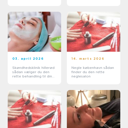
piercing
03. april 2026
14. marts 2026
Skøndhedsklinik hillerød
Negle københavn sådan
sådan vælger du den
finder du den rette
rette behandling til din
neglesalon
hud