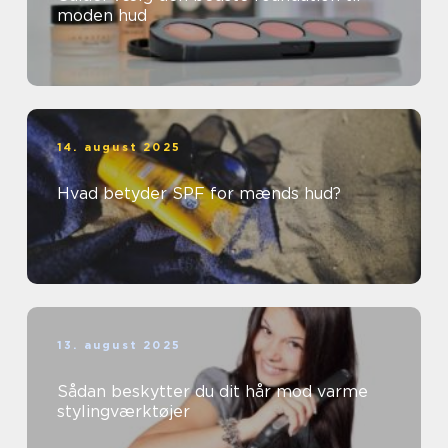
moden hud
14. august 2025
Hvad betyder SPF for mænds hud?
13. august 2025
Sådan beskytter du dit hår mod varme
stylingværktøjer