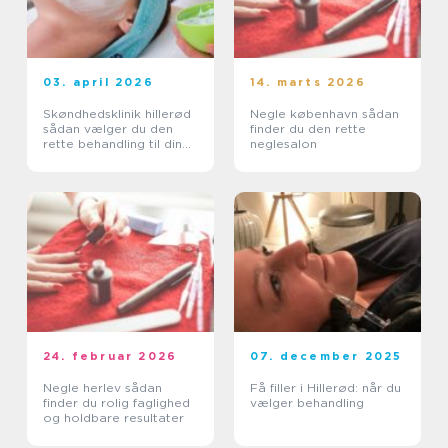
03. april 2026
14. marts 2026
Skøndhedsklinik hillerød
Negle københavn sådan
sådan vælger du den
finder du den rette
rette behandling til din
neglesalon
hud
24. februar 2026
07. december 2025
Negle herlev sådan
Få filler i Hillerød: når du
finder du rolig faglighed
vælger behandling
og holdbare resultater