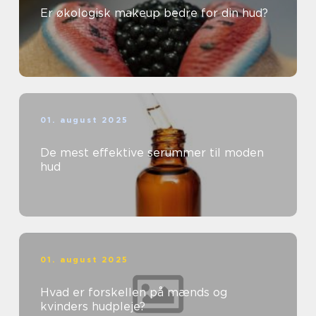
Er økologisk makeup bedre for din hud?
01. august 2025
De mest effektive serummer til moden
hud
01. august 2025
Hvad er forskellen på mænds og
kvinders hudpleje?