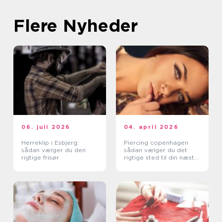
Flere Nyheder
06. juli 2026
04. april 2026
Herreklip i Esbjerg:
Piercing copenhagen
sådan vælger du den
sådan vælger du det
rigtige frisør
rigtige sted til din næste
piercing