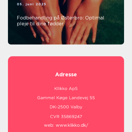
05. juni 2025
Fodbehandling på Østerbro: Optimal
pleje til dine fødder
Adresse
web:
www.klikko.dk/