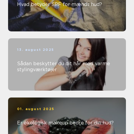
Hvad betyder SPF for mænds hud?
13. august 2025
Sådan beskytter du dit hår mod varme
stylingværktøjer
01. august 2025
Er økologisk makeup bedre for din hud?