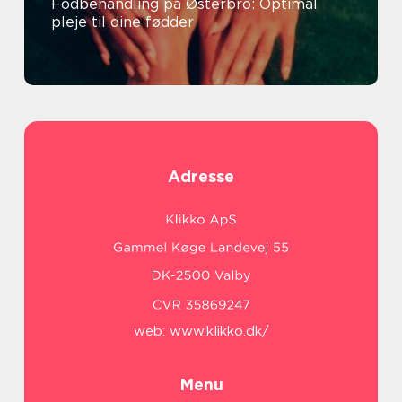
Fodbehandling på Østerbro: Optimal
pleje til dine fødder
Adresse
web:
www.klikko.dk/
Menu