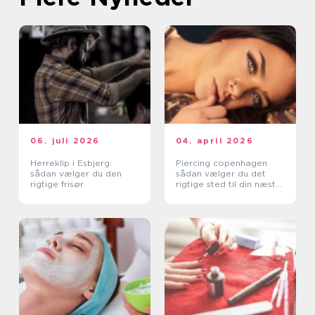
06. juli 2026
04. april 2026
Herreklip i Esbjerg:
Piercing copenhagen
sådan vælger du den
sådan vælger du det
rigtige frisør
rigtige sted til din næste
piercing