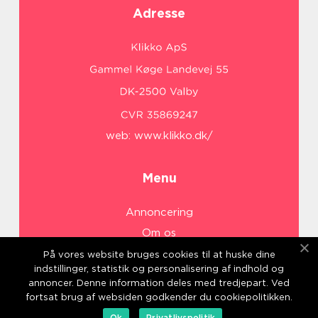
Adresse
web:
www.klikko.dk/
Menu
Annoncering
Om os
Cookies
På vores website bruges cookies til at huske dine
indstillinger, statistik og personalisering af indhold og
Kontakt os
annoncer. Denne information deles med tredjepart. Ved
Sitemap
fortsat brug af websiden godkender du cookiepolitikken.
Ok
Privatlivspolitik