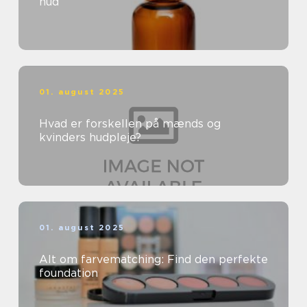
hud
01. august 2025
Hvad er forskellen på mænds og
kvinders hudpleje?
01. august 2025
Alt om farvematching: Find den perfekte
foundation