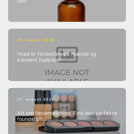
hud
01. august 2025
Hvad er forskellen på mænds og
kvinders hudpleje?
01. august 2025
Alt om farvematching: Find den perfekte
foundation