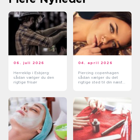
06. juli 2026
04. april 2026
Herreklip i Esbjerg:
Piercing copenhagen
sådan vælger du den
sådan vælger du det
rigtige frisør
rigtige sted til din næste
piercing