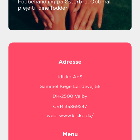
Fodbehandling på Østerbro: Optimal
pleje til dine fødder
Adresse
web:
www.klikko.dk/
Menu