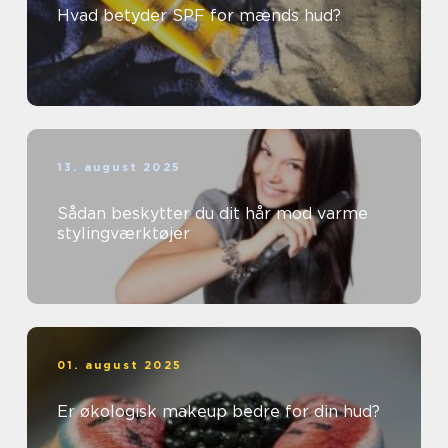
Hvad betyder SPF for mænds hud?
13. august 2025
Sådan beskytter du dit hår mod varme
stylingværktøjer
01. august 2025
Er økologisk makeup bedre for din hud?