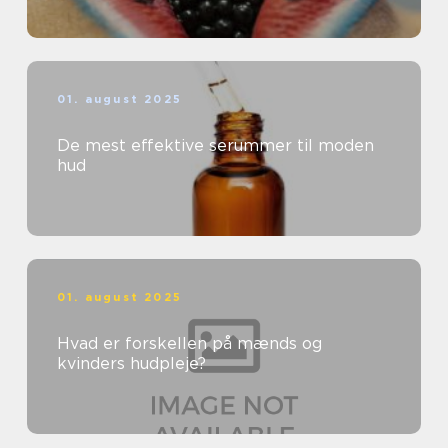
01. august 2025
De mest effektive serummer til moden
hud
01. august 2025
Hvad er forskellen på mænds og
kvinders hudpleje?