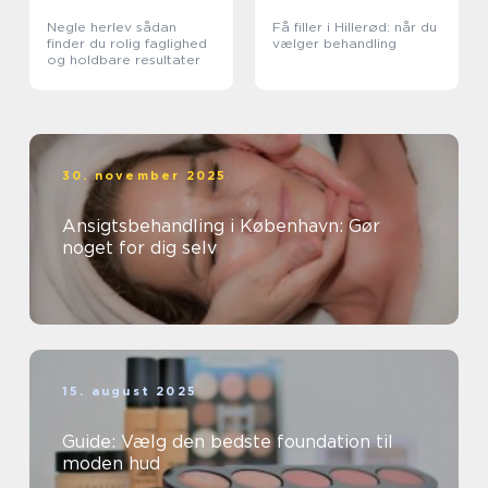
Negle herlev sådan
Få filler i Hillerød: når du
finder du rolig faglighed
vælger behandling
og holdbare resultater
30. november 2025
Ansigtsbehandling i København: Gør
noget for dig selv
15. august 2025
Guide: Vælg den bedste foundation til
moden hud