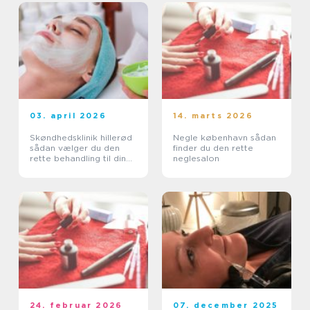
03. april 2026
14. marts 2026
Skøndhedsklinik hillerød
Negle københavn sådan
sådan vælger du den
finder du den rette
rette behandling til din
neglesalon
hud
24. februar 2026
07. december 2025