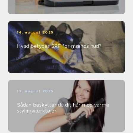
14. august 2025
Hvad betyder SPF for mænds hud?
13. august 2025
Sådan beskytter du dit hår mod varme
stylingværktøjer