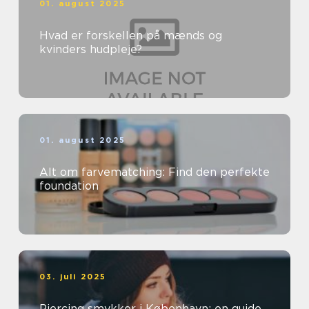
01. august 2025
Hvad er forskellen på mænds og
kvinders hudpleje?
01. august 2025
Alt om farvematching: Find den perfekte
foundation
03. juli 2025
Piercing smykker i København: en guide