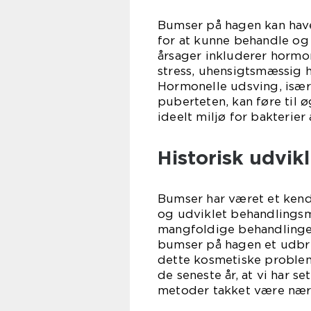
Bumser på hagen kan have
for at kunne behandle og
årsager inkluderer hormon
stress, uhensigtsmæssig 
Hormonelle udsving, især
puberteten, kan føre til ø
ideelt miljø for bakterie
Historisk udvik
Bumser har været et kendt
og udviklet behandlingsm
mangfoldige behandlinger
bumser på hagen et udbre
dette kosmetiske problem 
de seneste år, at vi har 
metoder takket være nær