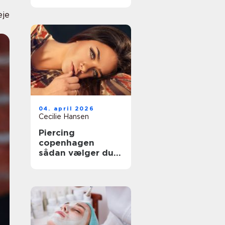
eje
04. april 2026
Cecilie Hansen
Piercing
copenhagen
sådan vælger du
det rigtige sted til
din næste piercing