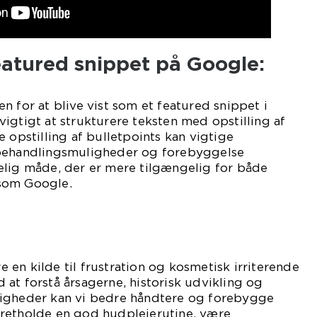
eatured snippet på Google:
n for at blive vist som et featured snippet i
igtigt at strukturere teksten med opstilling af
 opstilling af bulletpoints kan vigtige
 behandlingsmuligheder og forebyggelse
elig måde, der er mere tilgængelig for både
som Google.
en kilde til frustration og kosmetisk irriterende
at forstå årsagerne, historisk udvikling og
ligheder kan vi bedre håndtere og forebygge
retholde en god hudplejerutine, være