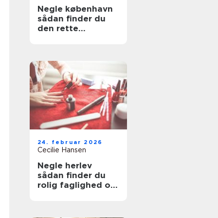
Negle københavn
sådan finder du
den rette
neglesalon
24. februar 2026
Cecilie Hansen
Negle herlev
sådan finder du
rolig faglighed og
holdbare
resultater