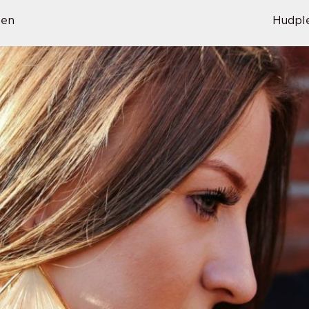
sen
Hudpl