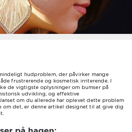
lmindeligt hudproblem, der påvirker mange
de frustrerende og kosmetisk irriterende. I
rske de vigtigste oplysninger om bumser på
istorisk udvikling, og effektive
anset om du allerede har oplevet dette problem
e om det, er denne artikel designet til at give dig
t.
mser på hagen: