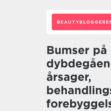
BEAUTYBLOGGERE
Bumser på hagen: En
dybdegåend
årsager,
behandling
forebyggel