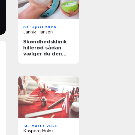
03. april 2026
Jannik Hansen
Skøndhedsklinik
hillerød sådan
vælger du den
rette behandling
til din hud
14. marts 2026
Kasperq Holm