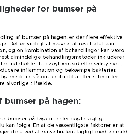
igheder for bumser på
ling af bumser på hagen, er der flere effektive
e. Det er vigtigt at nævne, at resultatet kan
rson, og en kombination af behandlinger kan være
mest almindelige behandlingsmetoder inkluderer
der indeholder benzoylperoxid eller salicylsyre,
educere inflammation og bekæmpe bakterier.
ig medicin, såsom antibiotika eller retinoider,
 alvorlige tilfælde.
f bumser på hagen:
for bumser på hagen er der nogle vigtige
kan følge. En af de væsentligste faktorer er at
jerutine ved at rense huden dagligt med en mild