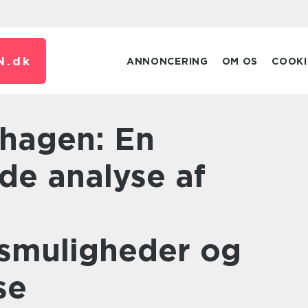
N.
dk
ANNONCERING
OM OS
COOKI
e analyse af
smuligheder og
se