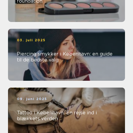
foundation
03. juli 2025
Piercing smykker i København: en guide
til de bedste valg
09. juni 2025
Tattoo i København: En rejse ind i
blækkets verden