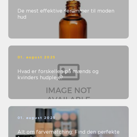
De mest effektive serummer til moden
hud
01. august 2025
Hvad er forskellen på mænds og
kvinders hudpleje?
01. august 2025
Alt om farvematching: Find den perfekte