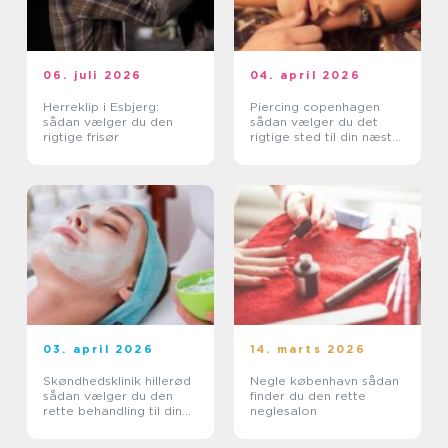
06. juli 2026
04. april 2026
Herreklip i Esbjerg:
Piercing copenhagen
sådan vælger du den
sådan vælger du det
rigtige frisør
rigtige sted til din næste
piercing
03. april 2026
14. marts 2026
Skøndhedsklinik hillerød
Negle københavn sådan
sådan vælger du den
finder du den rette
rette behandling til din
neglesalon
hud