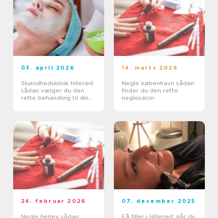
03. april 2026
14. marts 2026
Skøndhedsklinik hillerød
Negle københavn sådan
sådan vælger du den
finder du den rette
rette behandling til din
neglesalon
hud
24. februar 2026
07. december 2025
Negle herlev sådan
Få filler i Hillerød: når du