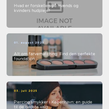
Hvad er forskellen på mænds og
kvinders hudpleje?
01. august 2025
Alt om farvematching: Find den perfekte
foundation
03. juli 2025
Piercing smykker i København: en guide
til de bedste valg