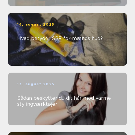
14. august 2025
Hvad betyder SPF for mænds hud?
13. august 2025
Sådan beskytter du dit hår mod varme
stylingværktøjer