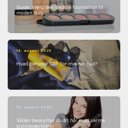
Guide: Vælg den bedste foundation til
moden hud
14. august 2025
Hvad betyder SPF for mænds hud?
13. august 2025
Sådan beskytter du dit hår mod varme
stylingværktøjer