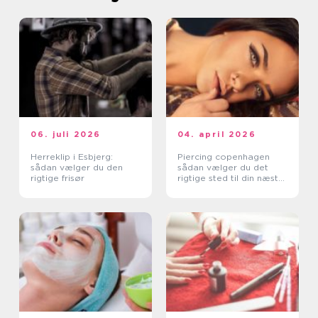
06. juli 2026
04. april 2026
Herreklip i Esbjerg:
Piercing copenhagen
sådan vælger du den
sådan vælger du det
rigtige frisør
rigtige sted til din næste
piercing