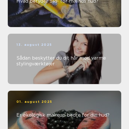
Hvad betyder SPF for mænds hud?
13. august 2025
Sådan beskytter du dit hår mod varme
stylingværktøjer
01. august 2025
Er økologisk makeup bedre for din hud?