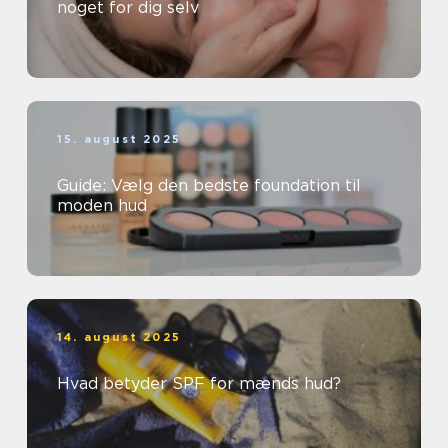
noget for dig selv
15. august 2025
Guide: Vælg den bedste foundation til
moden hud
14. august 2025
Hvad betyder SPF for mænds hud?