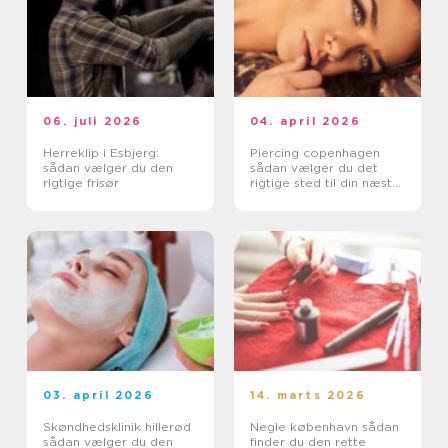
06. juli 2026
04. april 2026
Herreklip i Esbjerg:
Piercing copenhagen
sådan vælger du den
sådan vælger du det
rigtige frisør
rigtige sted til din næste
piercing
03. april 2026
14. marts 2026
Skøndhedsklinik hillerød
Negle københavn sådan
sådan vælger du den
finder du den rette