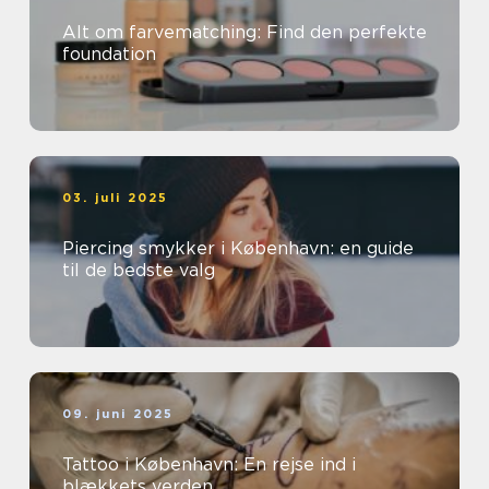
Alt om farvematching: Find den perfekte
foundation
03. juli 2025
Piercing smykker i København: en guide
til de bedste valg
09. juni 2025
Tattoo i København: En rejse ind i
blækkets verden