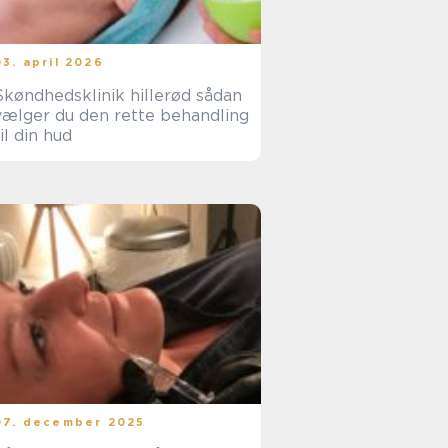
03. april 2026
køndhedsklinik hillerød sådan
vælger du den rette behandling
til din hud
07. december 2025