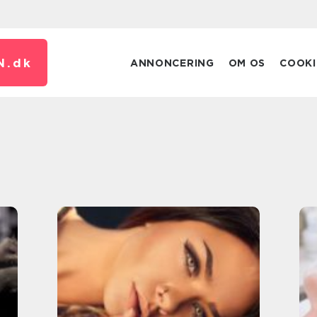
N.
dk
ANNONCERING
OM OS
COOKI