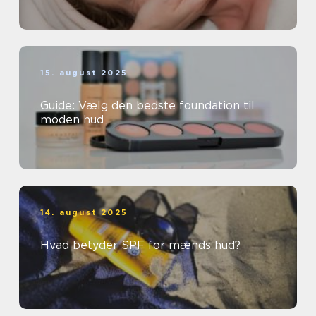
15. august 2025
Guide: Vælg den bedste foundation til
moden hud
14. august 2025
Hvad betyder SPF for mænds hud?