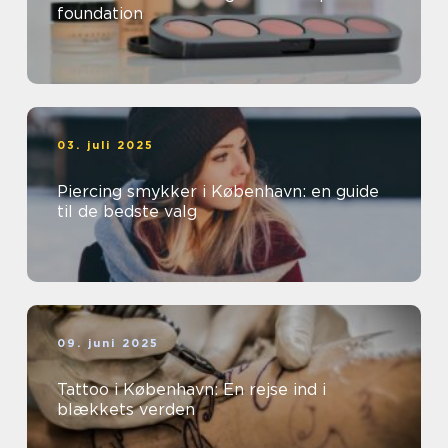
foundation
03. juli 2025
Piercing smykker i København: en guide
til de bedste valg
09. juni 2025
Tattoo i København: En rejse ind i
blækkets verden