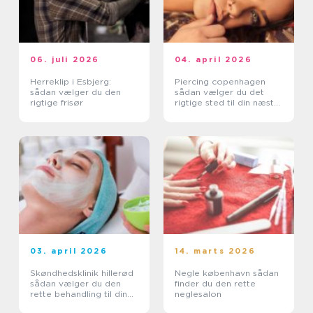
06. juli 2026
04. april 2026
Herreklip i Esbjerg:
Piercing copenhagen
sådan vælger du den
sådan vælger du det
rigtige frisør
rigtige sted til din næste
piercing
03. april 2026
14. marts 2026
Skøndhedsklinik hillerød
Negle københavn sådan
sådan vælger du den
finder du den rette
rette behandling til din
neglesalon
hud