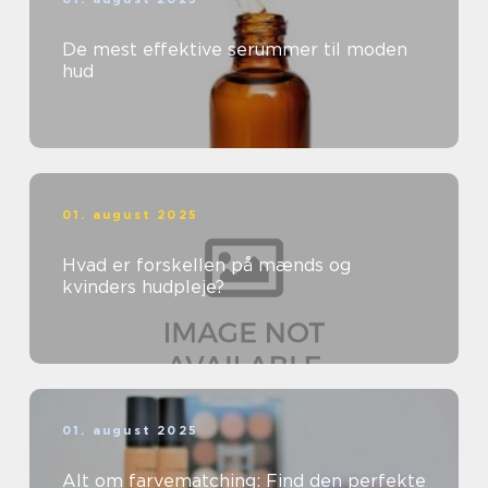
De mest effektive serummer til moden
hud
01. august 2025
Hvad er forskellen på mænds og
kvinders hudpleje?
01. august 2025
Alt om farvematching: Find den perfekte