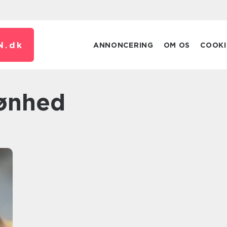
N.
dk
ANNONCERING
OM OS
COOKI
kønhed