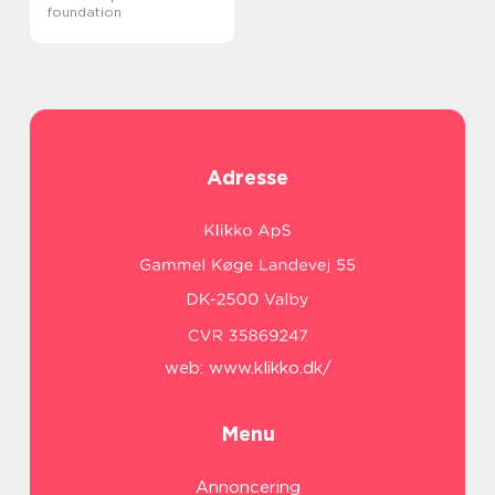
foundation
Adresse
web:
www.klikko.dk/
Menu
Annoncering