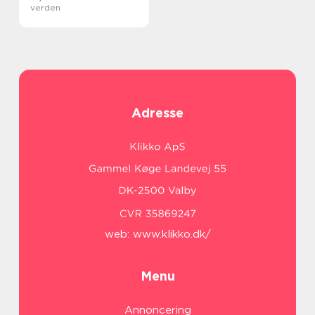
verden
Adresse
web:
www.klikko.dk/
Menu
Annoncering