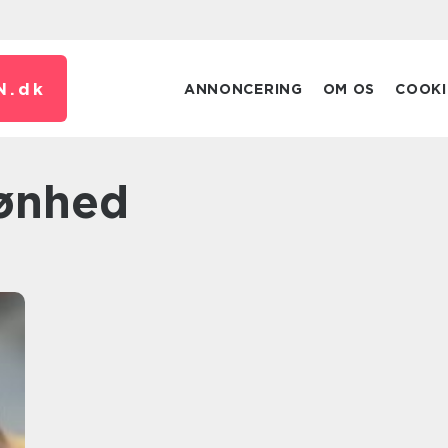
N.
dk
ANNONCERING
OM OS
COOKI
kønhed